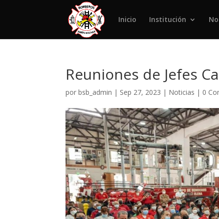
Inicio
Institución
No
Reuniones de Jefes C
por
bsb_admin
|
Sep 27, 2023
|
Noticias
|
0 Co