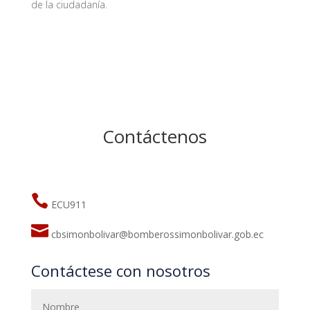
de la ciudadanía.
Contáctenos

ECU911

cbsimonbolivar@bomberossimonbolivar.gob.ec
Contáctese con nosotros